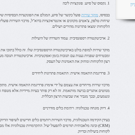
1. נקסוס של סיוע: פונקציות ליבה
ון
בבסיסו,
מוקד שירות
פועל כקשר של סיוע, המגלם את הפונקציות הבסיסיות של 
שיחות טלפון, צ'אטים מקוונים או אינטראקציות בדוא"ל, מרכזי השירות פועל
הלקוחות ימצאו פתרונות מהירים ויעילים.
2. ארכיטקטורה רספונסיבית: עמוד השדרה של היעילות
מוקד שירות למופת בולט בארכיטקטורה הרספונסיבית שלו. זה כולל בתוכו את
ומבטיחים שפניות נענות עם תגובות בזמן ואפקטיביות. ארכיטקטורת תגובה מ
רצון הלקוחות ומחזק את האמינות של העסק.
3. פרדיגמת התאמה אישית: התאמת פתרונות ליחידים
מרכזי שירות מייחדים את עצמם על ידי אימוץ פרדיגמת התאמה אישית. מתוך ה
מנווטים אתגרים בגישה מותאמת. זה לא רק פותר בעיות מיידיות אלא מטפח חי
ונשמעים, ובכך מגביר את שביעות הרצון הכללית.
4. דיוק מונחה טכנולוגיה: רתימת כלים מודרניים
בעידן הקידמה הטכנולוגית, מרכזי השירות רותמים כלים חדישים לשיפור הדיוק
(CRM) ובינה מלאכותית תורמים לתפעול יעיל. התקדמויות טכנולוגיות אל
לקוחות ביעילות ובדיוק.