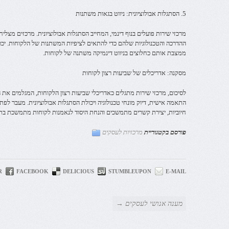
5. הסתגלות אבולוציונית: ניווט בגאות משתנות
מרכזי שירות פועלים בנוף דינמי, המחייב הסתגלות אבולוציונית. מרכזים מצל
ההדרכה והטכנולוגיות שלהם כדי להתאים לציפיות המשתנות של הלקוחות. יכו
ממצבת אותם כחלוצים בניווט דינמיקה משתנה של לקוחות.
מסקנה: אדריכלים של שביעות רצון לקוחות
לסיכום, מרכזי שירות מתגלים כאדריכלי שביעות רצון הלקוחות, המגלמים את 
התאמה אישית, דיוק מונחי טכנולוגיה ויכולת הסתגלות אבולוציונית. מעבר לפתר
חיוביות, יצירת קשרים מתמשכים והנחת היסוד לנאמנות לקוחות מתמשכת בתח
פורסם בקטגוריית
מרכזיות לעסקים
R
FACEBOOK
DELICIOUS
STUMBLEUPON
E-MAIL
מענה אנושי לעסקים →